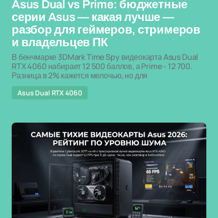
Asus Dual vs Prime: бюджетные
серии Asus — какая лучше —
разбор для геймеров, стримеров
и владельцев ПК
В бенчмарке 3DMark Time Spy видеокарта Asus Dual
RTX 4060 набирает 12 500 баллов, а Prime - 12 700.
Разница в 2% кажется мелочью, но для
Asus Dual RTX 4060