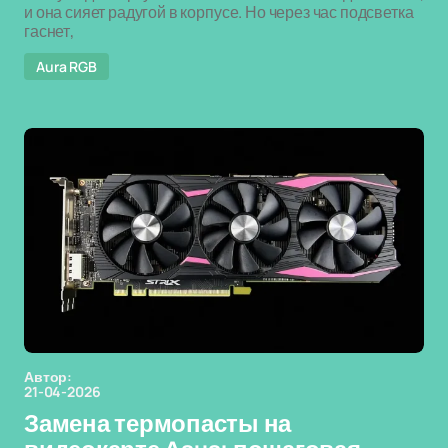
и она сияет радугой в корпусе. Но через час подсветка
гаснет,
Aura RGB
Автор:
21-04-2026
Замена термопасты на