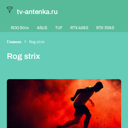
tv-antenka.ru
ROG Strix
ASUS
TUF
RTX 4060
RTX 3060
Главная
Rog strix
Rog strix