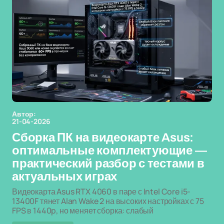
Автор:
21-04-2026
Сборка ПК на видеокарте Asus:
оптимальные комплектующие —
практический разбор с тестами в
актуальных играх
Видеокарта Asus RTX 4060 в паре с Intel Core i5-
13400F тянет Alan Wake 2 на высоких настройках с 75
FPS в 1440p, но меняет сборка: слабый