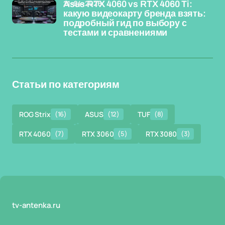
21-04-2026
Asus RTX 4060 vs RTX 4060 Ti:
какую видеокарту бренда взять:
подробный гид по выбору с
тестами и сравнениями
Статьи по категориям
ROG Strix
(16)
ASUS
(12)
TUF
(8)
RTX 4060
(7)
RTX 3060
(5)
RTX 3080
(3)
tv-antenka.ru