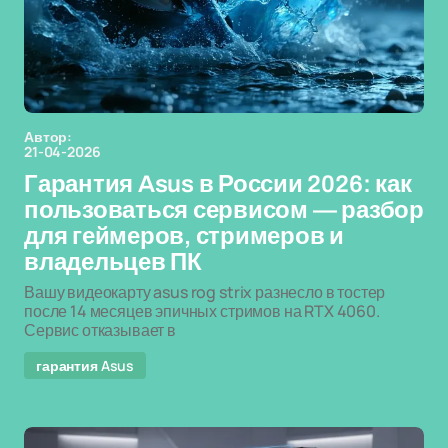
Автор:
21-04-2026
Гарантия Asus в России 2026: как
пользоваться сервисом — разбор
для геймеров, стримеров и
владельцев ПК
Вашу видеокарту asus rog strix разнесло в тостер
после 14 месяцев эпичных стримов на RTX 4060.
Сервис отказывает в
гарантия Asus