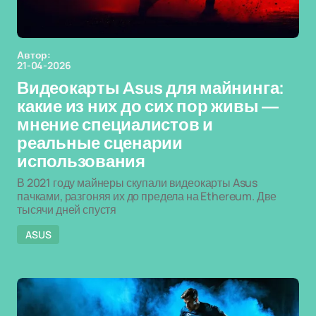
Автор:
21-04-2026
Видеокарты Asus для майнинга:
какие из них до сих пор живы —
мнение специалистов и
реальные сценарии
использования
В 2021 году майнеры скупали видеокарты Asus
пачками, разгоняя их до предела на Ethereum. Две
тысячи дней спустя
ASUS