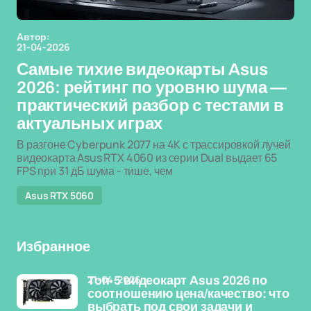
Автор:
21-04-2026
Самые тихие видеокарты Asus
2026: рейтинг по уровню шума —
практический разбор с тестами в
актуальных играх
В разгоне Cyberpunk 2077 на 4K с трассировкой лучей
видеокарта Asus RTX 4060 из серии Dual выдает 65
FPS при 31 дБ шума - тише, чем
Asus RTX 5060
Избранное
21-04-2026
Топ-5 видеокарт Asus 2026 по
соотношению цена/качество: что
выбрать под свои задачи и