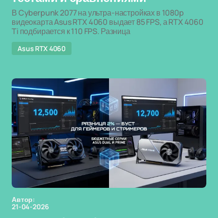
В Cyberpunk 2077 на ультра-настройках в 1080p
видеокарта Asus RTX 4060 выдает 85 FPS, а RTX 4060
Ti подбирается к 110 FPS. Разница
Asus RTX 4060
Автор:
21-04-2026