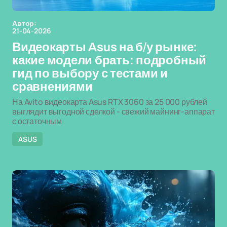
Автор:
21-04-2026
Видеокарты Asus на б/у рынке:
какие модели брать: подробный
гид по выбору с тестами и
сравнениями
На Avito видеокарта Asus RTX 3060 за 25 000 рублей
выглядит выгодной сделкой - свежий майнинг-аппарат
с остаточным
ASUS