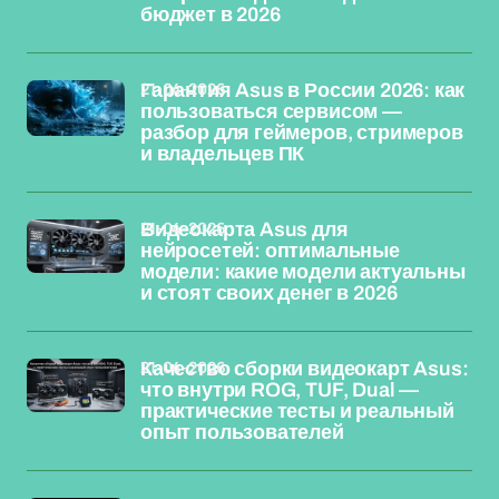
бюджет в 2026
21-04-2026
Гарантия Asus в России 2026: как
пользоваться сервисом —
разбор для геймеров, стримеров
и владельцев ПК
21-04-2026
Видеокарта Asus для
нейросетей: оптимальные
модели: какие модели актуальны
и стоят своих денег в 2026
21-04-2026
Качество сборки видеокарт Asus:
что внутри ROG, TUF, Dual —
практические тесты и реальный
опыт пользователей