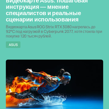
видеокарте Asus: пошаговая
инструкция — мнение
специалистов и реальные
сценарии использования
Видеокарта Asus ROG Strix RTX 3080 нагрелась до
92°C под нагрузкой в Cyberpunk 2077, хотя стоила при
покупке 120 тысяч рублей.
ASUS