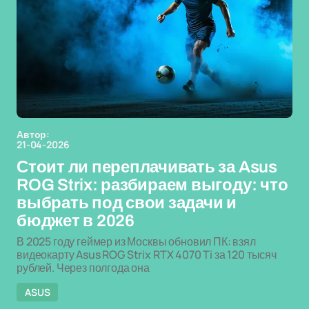
Автор:
21-04-2026
Стоит ли переплачивать за Asus
ROG Strix: разбираем выгоду: что
выбрать под свои задачи и
бюджет в 2026
В 2025 году геймер из Москвы обновил ПК: взял
видеокарту Asus ROG Strix RTX 4070 Ti за 120 тысяч
рублей. Через полгода она
ASUS