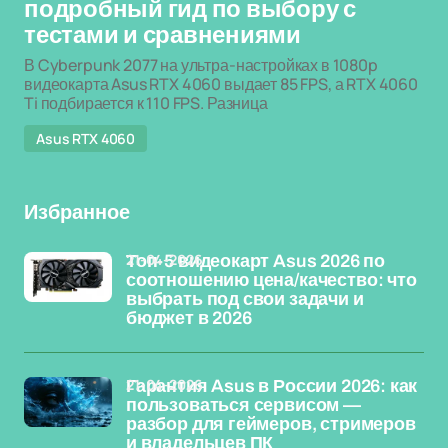
подробный гид по выбору с
тестами и сравнениями
В Cyberpunk 2077 на ультра-настройках в 1080p
видеокарта Asus RTX 4060 выдает 85 FPS, а RTX 4060
Ti подбирается к 110 FPS. Разница
Asus RTX 4060
Избранное
21-04-2026
Топ-5 видеокарт Asus 2026 по
соотношению цена/качество: что
выбрать под свои задачи и
бюджет в 2026
21-04-2026
Гарантия Asus в России 2026: как
пользоваться сервисом —
разбор для геймеров, стримеров
и владельцев ПК