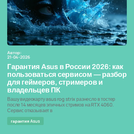
Автор:
21-04-2026
Гарантия Asus в России 2026: как
пользоваться сервисом — разбор
для геймеров, стримеров и
владельцев ПК
Вашу видеокарту asus rog strix разнесло в тостер
после 14 месяцев эпичных стримов на RTX 4060.
Сервис отказывает в
гарантия Asus