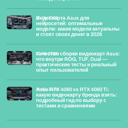
21-04-2026
Видеокарта Asus для
нейросетей: оптимальные
модели: какие модели актуальны
и стоят своих денег в 2026
21-04-2026
Качество сборки видеокарт Asus:
что внутри ROG, TUF, Dual —
практические тесты и реальный
опыт пользователей
21-04-2026
Asus RTX 4060 vs RTX 4060 Ti:
какую видеокарту бренда взять:
подробный гид по выбору с
тестами и сравнениями