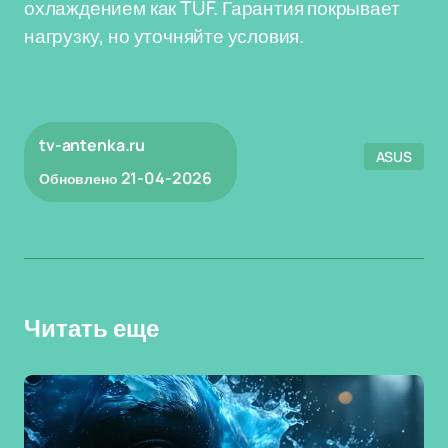
охлаждением как TUF. Гарантия покрывает
нагрузку, но уточняйте условия.
tv-antenka.ru
ASUS
21-04-2026
Обновлено
Читать еще