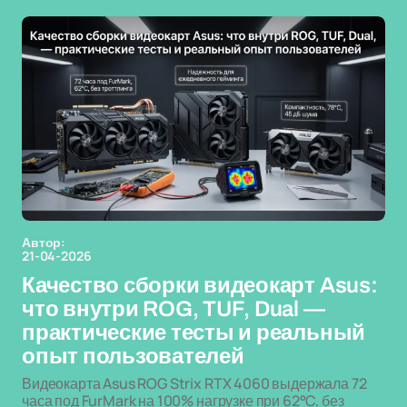
Автор:
21-04-2026
Качество сборки видеокарт Asus:
что внутри ROG, TUF, Dual —
практические тесты и реальный
опыт пользователей
Видеокарта Asus ROG Strix RTX 4060 выдержала 72
часа под FurMark на 100% нагрузке при 62°C, без