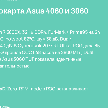
карта Asus 4060 и 3060
 7 5800X, 32 ГБ DDR4. FurMark + Prime95 на 24
C, hotspot 82°C, шум 38 дБ. Dual:
0 дБ. В Cyberpunk 2077 RT Ultra: ROG дала 85
ROG прошла OCCT 48 часов на 2800 МГц, Dual
та Asus 3060 TUF показала идентичные
одительностью.
2 дБ. Zero-RPM mode в ROG останавливает
ыль