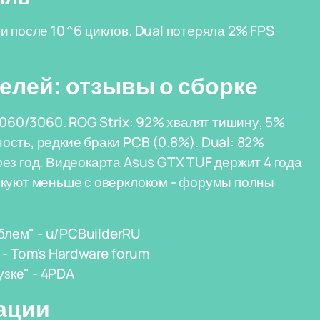
и после 10^6 циклов. Dual потеряла 2% FPS
елей: отзывы о сборке
4060/3060. ROG Strix: 92% хвалят тишину, 5%
сть, редкие браки PCB (0.8%). Dual: 82%
ез год. Видеокарта Asus GTX TUF держит 4 года
скуют меньше с оверклоком - форумы полны
облем" - u/PCBuilderRU
- Tom's Hardware forum
узке" - 4PDA
ации