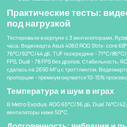
Практические тесты: видео
под нагрузкой
Тестировали в корпуне с 3 вентиляторами, Ryzen
часа. Видеокарта Asus 4060 ROG Strix: core 68°
76°C/92°C/44 дБ. TUF посередине - 71°C/86°C/4
FPS, Dual - 78 FPS без дропов. Стабильность: 
сдалась на 2650 МГц с троттлингом. Видеокар
пропорции - премиум окупается 10-15% произв
Температура и шум в играх
В Metro Exodus: ROG 65°C/36 дБ, Dual 74°C/4
вентиляторы ниже 50°C.
Долговечность: вибрация и п