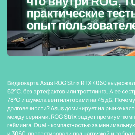
что внутри ROG, T
практические тест
опыт пользовател
Видеокарта Asus ROG Strix RTX 4060 выдержала
62°C, без артефактов или троттлинга. А ее сест
78°C и шумела вентиляторами на 45 дБ. Почему 
долговечности? Asus доминирует на рынке каст
между сериями. ROG Strix радует премиум-ком
гейминга, Dual - компактностью за минимальну
и 3060, протестировали под нагрузкой и собра