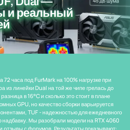
UF, Dual —
ы и реальный
ей
 72 часа под FurMark на 100% нагрузке при
ра из линейки Dual на той же чипе грелась до
разница в 16°C и сколько это стоит в плане
омных GPU, но качество сборки варьируется
понентами, TUF - надежностью для ежедневного
ю надбавку. Мы разобрали модели на RTX 4060
ли отзывы с форумов. Результаты показывают: