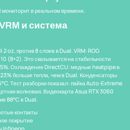
II мониторит в реальном времени.
 VRM и система
 2 oz, против 8 слоев в Dual. VRM: ROG
 - 10 (8+2). Это сказывается на стабильности
 +5%. Охлаждение DirectCU: медные heatpipe в
 23% больше тепла, чем в Dual. Конденсаторы
05°C. Тест разборки показал: пайка Auto-Extreme
дартная волновая. Видеокарта Asus RTX 3060
в 88°C в Dual.
лотые контакты
ное покрытие
 Infineon