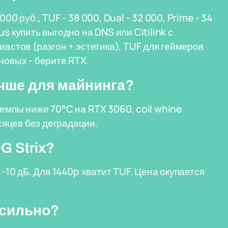
00 руб., TUF - 38 000, Dual - 32 000, Prime - 34
s купить выгодно на DNS или Citilink с
иастов (разгон + эстетика), TUF для геймеров
новых - берите RTX.
учше для майнинга?
емпы ниже 70°C на RTX 3060, coil whine
яцев без деградации.
G Strix?
 -10 дБ. Для 1440p хватит TUF. Цена окупается
 сильно?