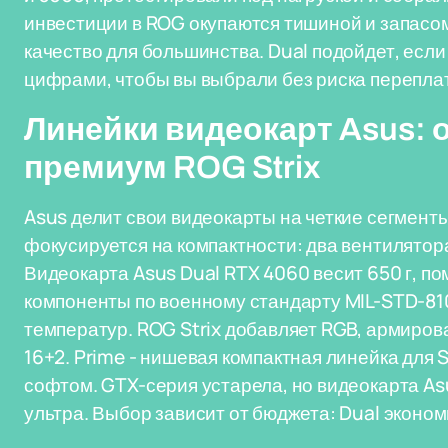
инвестиции в ROG окупаются тишиной и запасом
качество для большинства. Dual подойдет, если
цифрами, чтобы вы выбрали без риска переплат
Линейки видеокарт Asus: 
премиум ROG Strix
Asus делит свои видеокарты на четкие сегменты
фокусируется на компактности: два вентилятор
Видеокарта Asus Dual RTX 4060 весит 650 г, по
компоненты по военному стандарту MIL-STD-8
температур. ROG Strix добавляет RGB, армиро
16+2. Prime - нишевая компактная линейка для S
софтом. GTX-серия устарела, но видеокарта As
ультра. Выбор зависит от бюджета: Dual эконо