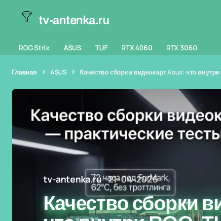
tv-antenka.ru
ROG Strix
ASUS
TUF
RTX 4060
RTX 3060
Главная
ASUS
Качество сборки видеокарт Asus: что внутри
tv-antenka.ru
21-04-2026
Качество сборки в