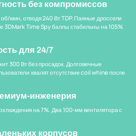
ктность без компромиссов
 об/мин, отводя 240 Вт TDP. Паяные дроссели
те 3DMark Time Spy баллы стабильны на 105%
сть для 24/7
т 300 Вт без просадок. Долговечные
ьзователи хвалят отсутствие coil whine после
премиум-инженерия
хлаждения на 7%. Два 100-мм вентилятора с
аленьких корпусов