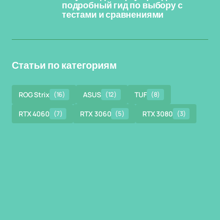
подробный гид по выбору с
тестами и сравнениями
Статьи по категориям
ROG Strix
(16)
ASUS
(12)
TUF
(8)
RTX 4060
(7)
RTX 3060
(5)
RTX 3080
(3)