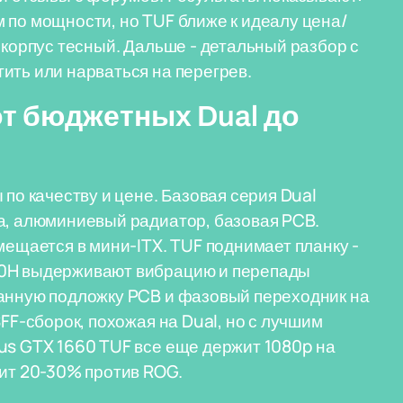
 по мощности, но TUF ближе к идеалу цена/
 корпус тесный. Дальше - детальный разбор с
ить или нарваться на перегрев.
от бюджетных Dual до
 по качеству и цене. Базовая серия Dual
а, алюминиевый радиатор, базовая PCB.
мещается в мини-ITX. TUF поднимает планку -
10H выдерживают вибрацию и перепады
ванную подложку PCB и фазовый переходник на
FF-сборок, похожая на Dual, но с лучшим
us GTX 1660 TUF все еще держит 1080p на
мит 20-30% против ROG.