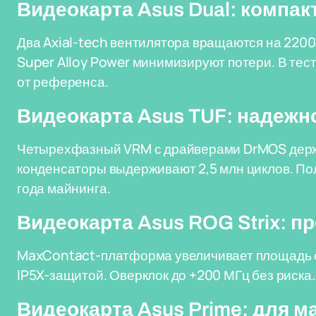
Видеокарта Asus Dual: компа
Два Axial-tech вентилятора вращаются на 2200
Super Alloy Power минимизируют потери. В тес
от референса.
Видеокарта Asus TUF: надежно
Четырехфазный VRM с драйверами DrMOS держи
конденсаторы выдерживают 2,5 млн циклов. Пол
года майнинга.
Видеокарта Asus ROG Strix: 
MaxContact-платформа увеличивает площадь о
IP5X-защитой. Оверклок до +200 МГц без риска.
Видеокарта Asus Prime: для м