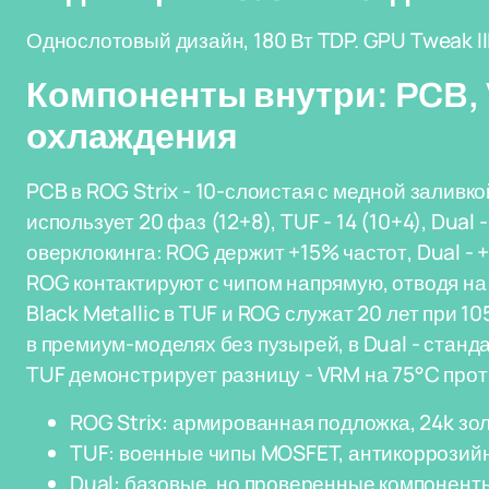
Однослотовый дизайн, 180 Вт TDP. GPU Tweak I
Компоненты внутри: PCB,
охлаждения
PCB в ROG Strix - 10-слоистая с медной заливкой
использует 20 фаз (12+8), TUF - 14 (10+4), Dual
оверклокинга: ROG держит +15% частот, Dual -
ROG контактируют с чипом напрямую, отводя на
Black Metallic в TUF и ROG служат 20 лет при 1
в премиум-моделях без пузырей, в Dual - стан
TUF демонстрирует разницу - VRM на 75°C проти
ROG Strix: армированная подложка, 24k зо
TUF: военные чипы MOSFET, антикоррозий
Dual: базовые, но проверенные компоненты