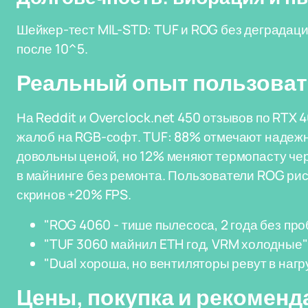
Шейкер-тест MIL-STD: TUF и ROG без деградаци
после 10^5.
Реальный опыт пользоват
На Reddit и Overclock.net 450 отзывов по RTX 
жалоб на RGB-софт. TUF: 88% отмечают надежно
довольны ценой, но 12% меняют термопасту чер
в майнинге без ремонта. Пользователи ROG ри
скринов +20% FPS.
"ROG 4060 - тише пылесоса, 2 года без пр
"TUF 3060 майнил ETH год, VRM холодные" 
"Dual хороша, но вентиляторы ревут в нагр
Цены, покупка и рекоменд