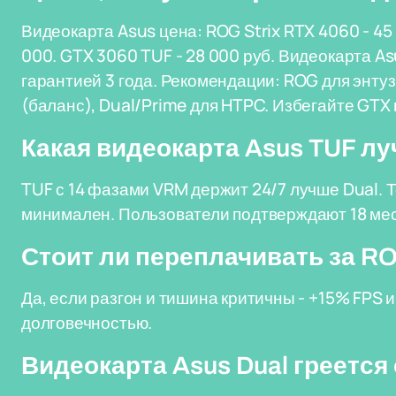
Видеокарта Asus цена: ROG Strix RTX 4060 - 45 0
000. GTX 3060 TUF - 28 000 руб. Видеокарта Asu
гарантией 3 года. Рекомендации: ROG для энтуз
(баланс), Dual/Prime для HTPC. Избегайте GTX 
Какая видеокарта Asus TUF л
TUF с 14 фазами VRM держит 24/7 лучше Dual. Т
минимален. Пользователи подтверждают 18 мес
Стоит ли переплачивать за RO
Да, если разгон и тишина критичны - +15% FPS и
долговечностью.
Видеокарта Asus Dual греется