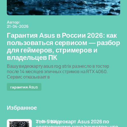
Автор:
21-04-2026
Гарантия Asus в России 2026: как
пользоваться сервисом — разбор
для геймеров, стримеров и
владельцев ПК
Вашу видеокарту asus rog strix разнесло в тостер
после 14 месяцев эпичных стримов на RTX 4060.
Сервис отказывает в
гарантия Asus
Избранное
21-04-2026
Топ-5 видеокарт Asus 2026 по