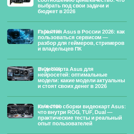
соотношению цена/качество: что
выбрать под свои задачи и
бюджет в 2026
21-04-2026
Гарантия Asus в России 2026: как
пользоваться сервисом —
разбор для геймеров, стримеров
и владельцев ПК
21-04-2026
Видеокарта Asus для
нейросетей: оптимальные
модели: какие модели актуальны
и стоят своих денег в 2026
21-04-2026
Качество сборки видеокарт Asus:
что внутри ROG, TUF, Dual —
практические тесты и реальный
опыт пользователей