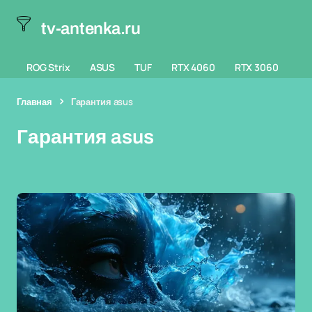
tv-antenka.ru
ROG Strix
ASUS
TUF
RTX 4060
RTX 3060
Главная
Гарантия asus
Гарантия asus