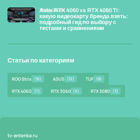
21-04-2026
Asus RTX 4060 vs RTX 4060 Ti:
какую видеокарту бренда взять:
подробный гид по выбору с
тестами и сравнениями
Статьи по категориям
ROG Strix
(16)
ASUS
(12)
TUF
(8)
RTX 4060
(7)
RTX 3060
(5)
RTX 3080
(3)
tv-antenka.ru