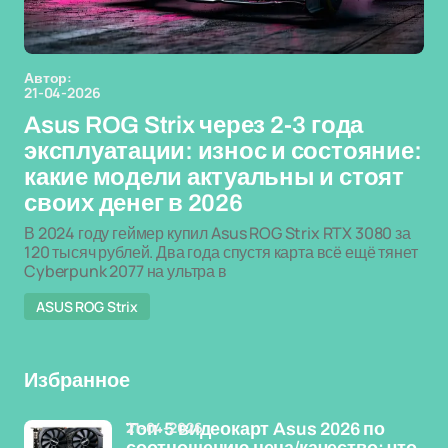
Автор:
21-04-2026
Asus ROG Strix через 2-3 года
эксплуатации: износ и состояние:
какие модели актуальны и стоят
своих денег в 2026
В 2024 году геймер купил Asus ROG Strix RTX 3080 за
120 тысяч рублей. Два года спустя карта всё ещё тянет
Cyberpunk 2077 на ультра в
ASUS ROG Strix
Избранное
21-04-2026
Топ-5 видеокарт Asus 2026 по