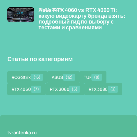
21-04-2026
Asus RTX 4060 vs RTX 4060 Ti:
какую видеокарту бренда взять:
подробный гид по выбору с
тестами и сравнениями
Статьи по категориям
ROG Strix
(16)
ASUS
(12)
TUF
(8)
RTX 4060
(7)
RTX 3060
(5)
RTX 3080
(3)
tv-antenka.ru