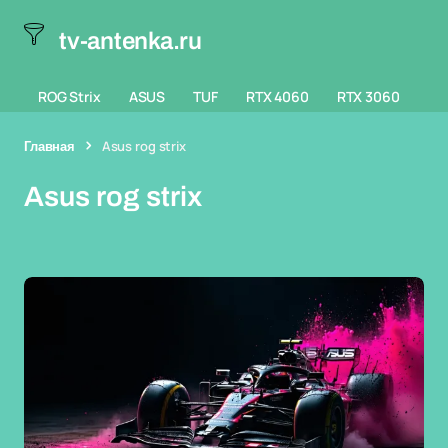
tv-antenka.ru
ROG Strix
ASUS
TUF
RTX 4060
RTX 3060
Главная
Asus rog strix
Asus rog strix