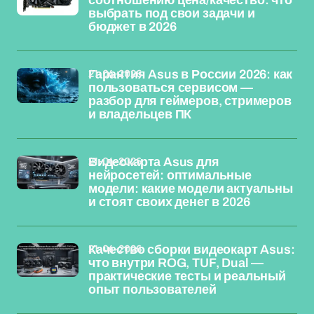
соотношению цена/качество: что
выбрать под свои задачи и
бюджет в 2026
21-04-2026
Гарантия Asus в России 2026: как
пользоваться сервисом —
разбор для геймеров, стримеров
и владельцев ПК
21-04-2026
Видеокарта Asus для
нейросетей: оптимальные
модели: какие модели актуальны
и стоят своих денег в 2026
21-04-2026
Качество сборки видеокарт Asus:
что внутри ROG, TUF, Dual —
практические тесты и реальный
опыт пользователей