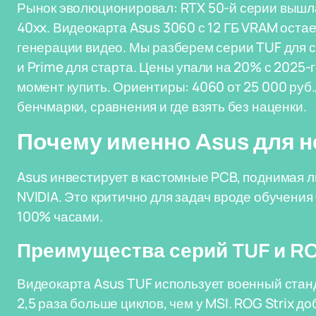
Рынок эволюционировал: RTX 50-й серии вышл
40xx. Видеокарта Asus 3060 с 12 ГБ VRAM остает
генерации видео. Мы разберем серии TUF для ст
и Prime для старта. Цены упали на 20% с 2025
момент купить. Ориентиры: 4060 от 25 000 руб.,
бенчмарки, сравнения и где взять без наценки.
Почему именно Asus для н
Asus инвестирует в кастомные PCB, поднимая
NVIDIA. Это критично для задач вроде обучени
100% часами.
Преимущества серий TUF и RO
Видеокарта Asus TUF использует военный ста
2,5 раза больше циклов, чем у MSI. ROG Strix д