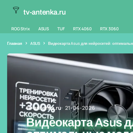
tv-antenka.ru
ROG Strix
ASUS
TUF
RTX 4060
RTX 3060
Главная
ASUS
Видеокарта Asus для нейросетей: оптимальн
tv-antenka.ru
21-04-2026
Видеокарта Asus д