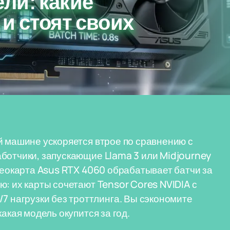
ли: какие
и стоят своих
й машине ускоряется втрое по сравнению с
ботчики, запускающие Llama 3 или Midjourney
деокарта Asus RTX 4060 обрабатывает батчи за
: их карты сочетают Tensor Cores NVIDIA с
нагрузки без троттлинга. Вы сэкономите
акая модель окупится за год.