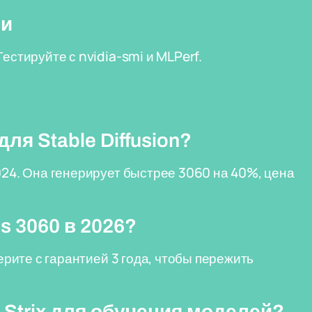
ти
естируйте с nvidia-smi и MLPerf.
ля Stable Diffusion?
024. Она генерирует быстрее 3060 на 40%, цена
s 3060 в 2026?
Берите с гарантией 3 года, чтобы пережить
Strix для обучения моделей?