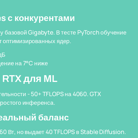
es с конкурентами
у базовой Gigabyte. В тесте PyTorch обучение
т оптимизированных ядер.
дБ
дение на 7°C ниже
 RTX для ML
тельности - 50+ TFLOPS на 4060. GTX
простого инференса.
деальный баланс
60 Вт, но выдает 40 TFLOPS в Stable Diffusion.