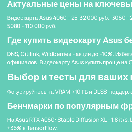
Актуальные цены на ключев
Видеокарта Asus 4060 - 25-32 000 руб., 3060 - 2
5080 - 110 000 руб.
Где купить видеокарту Asus б
DNS, Citilink, Wildberries - акции до -10%. Избег
официалов. Видеокарту Asus купить проще на Oz
Выбор и тесты для ваших
Фокусируйтесь на VRAM >10 ГБ и DLSS-поддержк
Бенчмарки по популярным ф
На Asus RTX 4060: Stable Diffusion XL - 1.8 it/s
+35% в TensorFlow.