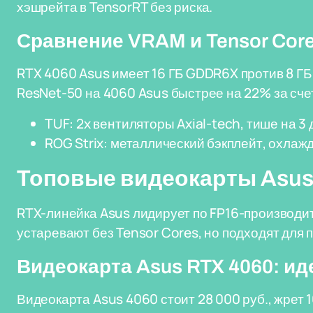
хэшрейта в TensorRT без риска.
Сравнение VRAM и Tensor Cor
RTX 4060 Asus имеет 16 ГБ GDDR6X против 8 ГБ 
ResNet-50 на 4060 Asus быстрее на 22% за сче
TUF: 2x вентиляторы Axial-tech, тише на 3 
ROG Strix: металлический бэкплейт, охлаж
Топовые видеокарты Asus
RTX-линейка Asus лидирует по FP16-производи
устаревают без Tensor Cores, но подходят для 
Видеокарта Asus RTX 4060: и
Видеокарта Asus 4060 стоит 28 000 руб., жрет 1