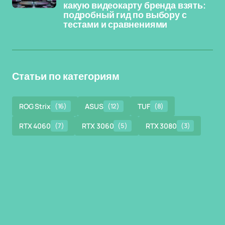
какую видеокарту бренда взять:
подробный гид по выбору с
тестами и сравнениями
Статьи по категориям
ROG Strix
(16)
ASUS
(12)
TUF
(8)
RTX 4060
(7)
RTX 3060
(5)
RTX 3080
(3)