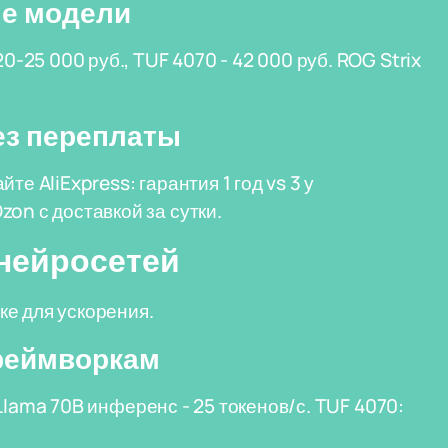
ые модели
0-25 000 руб., TUF 4070 - 42 000 руб. ROG Strix
ез переплаты
айте AliExpress: гарантия 1 год vs 3 у
on с доставкой за сутки.
 нейросетей
е для ускорения.
реймворкам
, Llama 70B инференс - 25 токенов/с. TUF 4070: