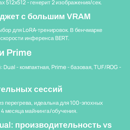
х 512x512 - генерит 2 изображения/сек.
юджет с большим VRAM
 выбор для LoRA-тренировок. В бенчмарке
 скорости инференса BERT.
и Prime
Dual - компактная, Prime - базовая, TUF/ROG -
тельных сессий
ез перегрева, идеальна для 100-эпохных
а 4 месяца майнинга/обучения.
Dual: производительность vs