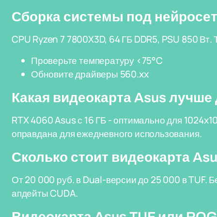
Сборка системы под нейросе
CPU Ryzen 7 7800X3D, 64 ГБ DDR5, PSU 850 Вт. Т
Проверьте температуру <75°C
Обновите драйверы 560.xx
Какая видеокарта Asus лучше д
RTX 4060 Asus с 16 ГБ - оптимально для 1024x1
оправдана для ежедневного использования.
Сколько стоит видеокарта Asu
От 20 000 руб. в Dual-версии до 25 000 в TUF. 
апдейты CUDA.
Видеокарта Asus TUF или ROG 