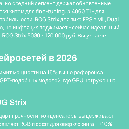
а, но средний сегмент держат обновленные
ся хитом для fine-tuning, а 4060 Ti - для
абильности, ROG Strix для пика FPS в ML, Dual
-го, но инфляция поджимает - сейчас идеальный
 ROG Strix 5080 - 120 000 руб. Вы узнаете
ейросетей в 2026
 лимит мощности на 15% выше референса
я GPT-подобных моделей, где GPU нагружен на
G Strix
ндарт прочности: конденсаторы выдерживают
обавляет RGB и софт для оверклокинга - +10%